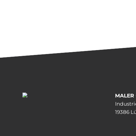
MALER
Industri
19386 L